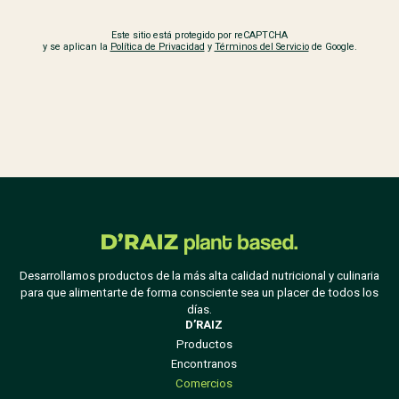
Este sitio está protegido por reCAPTCHA
y se aplican la
Política de Privacidad
y
Términos del Servicio
de Google.
Desarrollamos productos de la más alta calidad nutricional y culinaria
para que alimentarte de forma consciente sea un placer de todos los
días.
D’RAIZ
Productos
Encontranos
Comercios