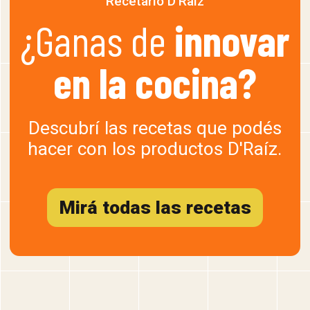
Recetario D’Raiz
¿Ganas de
innovar
en la cocina?
Descubrí las recetas que podés
hacer con los productos D'Raíz.
Mirá todas las recetas