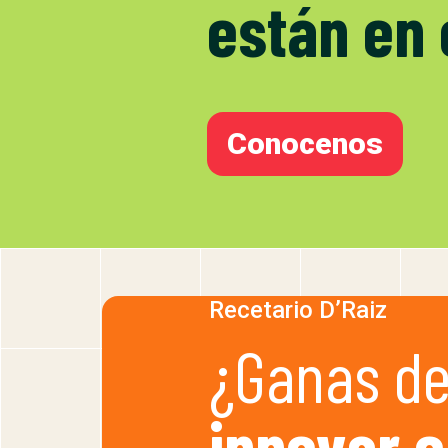
están en 
Conocenos
Recetario D’Raiz
¿Ganas d
innovar e