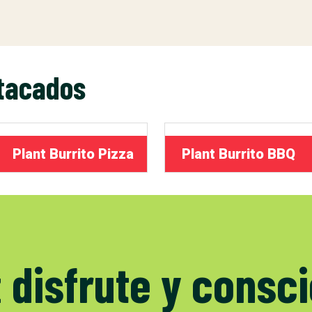
tacados
Plant Burrito Pizza
Plant Burrito BBQ
z
disfrute y consc