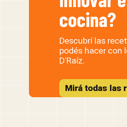
cocina?
Descubrí las rece
podés hacer con 
D'Raíz.
Mirá todas las 