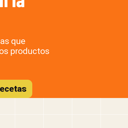
tas que
los productos
recetas