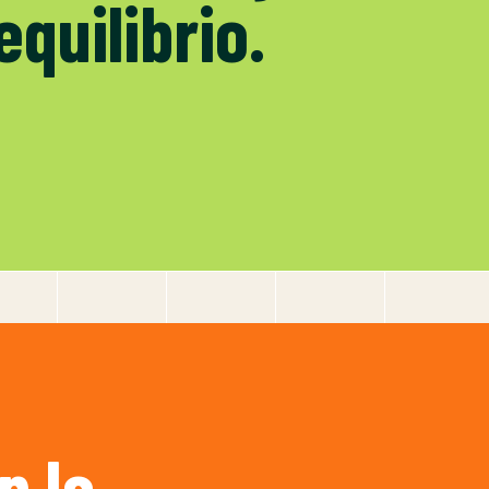
equilibrio.
e
n la